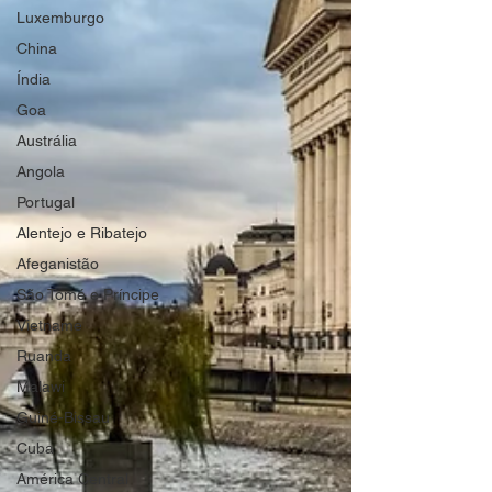
Luxemburgo
China
Índia
Goa
Austrália
Angola
Portugal
Alentejo e Ribatejo
Afeganistão
São Tomé e Príncipe
Vietname
Ruanda
Malawi
Guiné-Bissau
Cuba
América Central