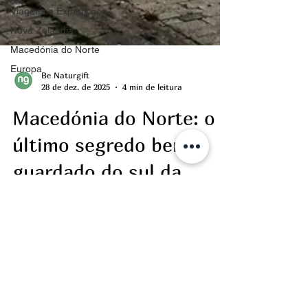
Viagens e Expedições
Nova Zelândia
Macedónia do Norte
Europa
Be Naturgift
28 de dez. de 2025
4 min de leitura
Macedónia do Norte: o
último segredo bem
guardado do sul da
Europa
Há ainda lugares na Europa onde a viagem
acontece ao ritmo da paisagem e não do
relógio. Onde os caminhos atravessam
montanhas intactas, os lagos refletem