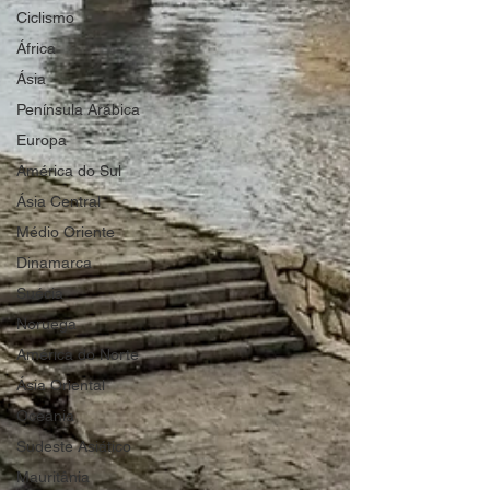
Ciclismo
África
Ásia
Península Arábica
Europa
América do Sul
Ásia Central
Médio Oriente
Dinamarca
Suécia
Noruega
América do Norte
Ásia Oriental
Oceania
Sudeste Asiático
Mauritânia