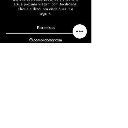
a sua próxima viagem com facilidade.
Clique e descubra onde quer ir a
seguir.
Parceiros
Lat & Long - Turismo e Serviços, Lda. / RNAAT
153-2022
/ RNAVT
Naturgift é uma marca registada ® Lat & Long |
www.latitude-longitude.pt
Contactos
Política de privacidade
Termos e condições
Ficha Informativa Normalizada
Avalie a sua viagem Naturgift
Livro de Reclamações