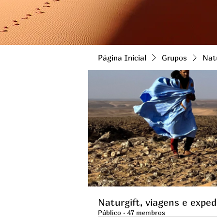
Página Inicial
Grupos
Natu
Naturgift, viagens e exped
Público
·
47 membros