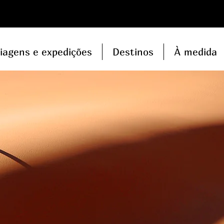
iagens e expedições
Destinos
À medida