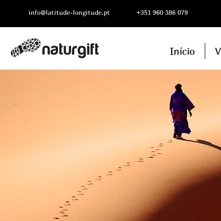
info@latitude-longitude.pt
+351 960 386 079
Início
V