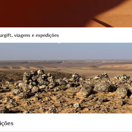
rgift, viagens e expedições
ições