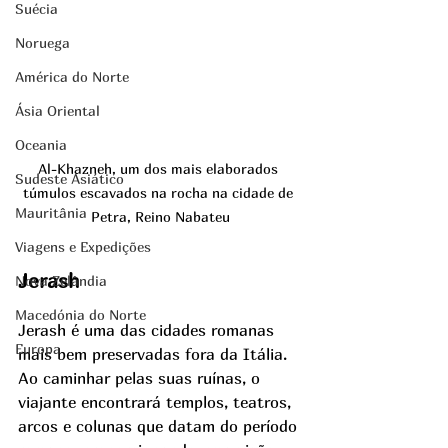
Suécia
Noruega
América do Norte
Ásia Oriental
Oceania
Al-Khazneh, um dos mais elaborados 
Sudeste Asiático
túmulos escavados na rocha na cidade de 
Mauritânia
Petra, Reino Nabateu
Viagens e Expedições
Jerash
Nova Zelândia
Macedónia do Norte
Jerash é uma das cidades romanas 
Europa
mais bem preservadas fora da Itália. 
Ao caminhar pelas suas ruínas, o 
viajante encontrará templos, teatros, 
arcos e colunas que datam do período 