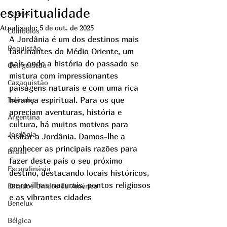
espiritualidade
Açores
Atualizado:
5 de out. de 2025
Comboios
A Jordânia é um dos destinos mais 
Paquistão
fascinantes do Médio Oriente, um 
país onde a história do passado se 
Quirguistão
mistura com impressionantes 
Cazaquistão
paisagens naturais e com uma rica 
herança espiritual. Para os que 
Islândia
apreciam aventuras, história e 
Argentina
cultura, há muitos motivos para 
Jordânia
visitar a Jordânia. Damos-lhe a 
conhecer as principais razões para 
Brasil
fazer deste país o seu próximo 
Escandinávia
destino, destacando locais históricos, 
maravilhas naturais, pontos religiosos 
Estados Unidos da América
e as vibrantes cidades
Benelux
Bélgica