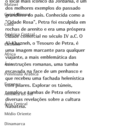
o local mais icónico da Jordânia, é um 
Malawi
dos melhores exemplos do passado 
Guiné-Bissau
grandioso do país. Conhecida como a 
"Cidade Rosa", Petra foi esculpida em 
Cuba
rochas de arenito e era uma próspera 
América Central
cidade comercial no século IV a.C. O 
Al-Khazneh, o Tesouro de Petra, é 
Ciclismo
uma imagem marcante para qualquer 
África
viajante, a mais emblemática das 
construções romanas, uma tumba 
Ásia
escavada na face de um penhasco e 
Península Arábica
que recebeu uma fachada helenística 
Europa
com pilares. Explorar os túneis, 
templos e tumbas de Petra oferece 
América do Sul
diversas revelações sobre a cultura 
Ásia Central
Nabateia. 
Médio Oriente
Dinamarca