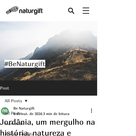
#BeNaturgift
Post
All Posts
Be Naturgift
All Posts
6 de out. de 2024
3 min de leitura
Jordânia, um mergulho na
Marrocos
história, natureza e
Arábia Saudita