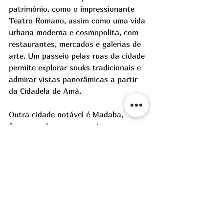
património, com
o o impressionante 
Teatro Romano, assim como uma vida 
urbana moderna e cosmopolita, com 
restaurantes, mercados e galerias de 
arte. Um passeio pelas ruas da cidade 
permite explorar souks tradicionais e 
admirar vistas panorâmicas a partir 
da Cidadela de Amã. 
Outra cidade notável é Madaba, 
famosa pelos seus mosaicos 
bizantinos, incluindo o mapa de 
mosaico da Terra Santa, datado do 
século VI, localizado na Igreja de São 
Jorge. Madaba é um excelente 
destino para quem se interessa pela 
história cristã e pelo artesanato 
local. 