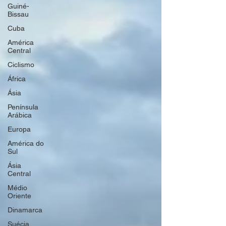
Guiné-
Bissau
Cuba
América
Central
Ciclismo
África
Ásia
Península
Arábica
Europa
América do
Sul
Ásia
Central
Médio
Oriente
Dinamarca
Suécia