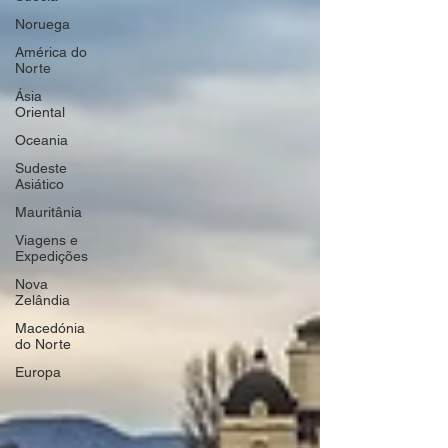
Noruega
América do
Norte
Ásia
Oriental
Oceania
Sudeste
Asiático
Mauritânia
Viagens e
Expedições
Nova
Zelândia
Macedónia
do Norte
Europa