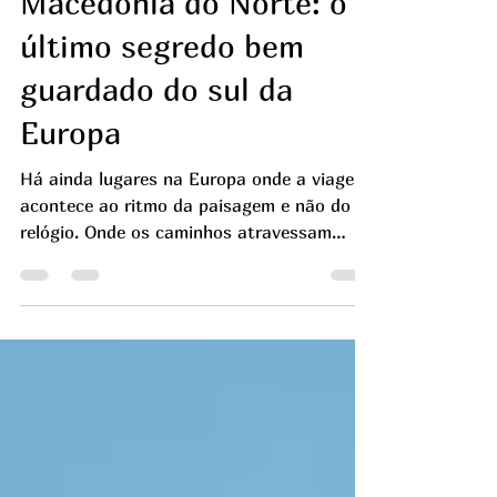
Macedónia do Norte: o
último segredo bem
guardado do sul da
Europa
Há ainda lugares na Europa onde a viagem
acontece ao ritmo da paisagem e não do
relógio. Onde os caminhos atravessam
montanhas intactas, os lagos refletem
séculos de história e as cidades mantêm
uma identidade que não foi moldada pelo
turismo de massas. A Macedónia do Norte
é um desses raros destinos. Discreta,
autêntica e profundamente surpreendente.