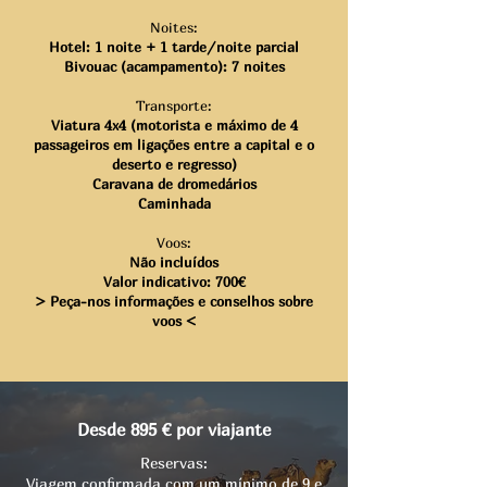
Noites:
Hotel:
1 noite
+ 1 tarde/noite parcial
Bivouac (acampamento): 7 noites
Transporte:
Viatura 4x4 (motorista e máximo de 4
passag
eiros em ligações entre a capital e o
deserto e regresso)
Caravana de dromedários
Caminhada
Voos:
Não incluídos
Valor indicativo: 700€
> Peça-nos informações e conselhos s
obre
voos <
Desde 895 € por viajante
Reservas:
Viagem confirmada com um mínimo de 9 e