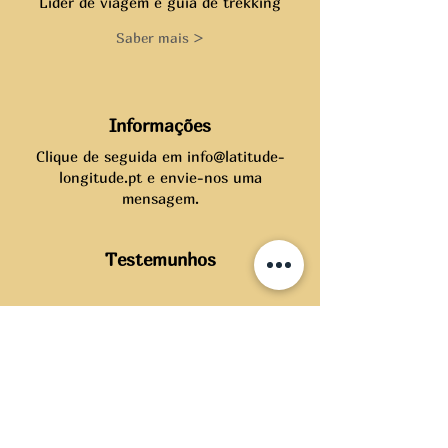
Líder de viagem e guia de trekking
Saber mais >
Informações
Clique de seguida em
info@latitude-
longitude.pt
e envie-nos uma
mensagem.
Testemunhos
"Explorar a Mauritânia foi uma
jornada incrível! As dunas
douradas, a hospitalidade local e
os sabores autênticos tornaram
esta viagem verdadeiramente
inesquecível"