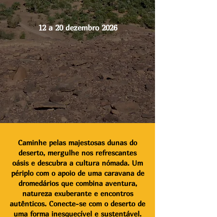
12 a 20 dezembro 2026
Caminhe pelas majestosas dunas do
deserto, mergulhe nos refrescantes
oásis e descubra a cultura nómada. Um
périplo com o apoio de uma caravana de
dromedários que combina aventura,
natureza exuberante e encontros
autênticos. Conecte-se com o deserto de
uma forma inesquecível e sustentável.